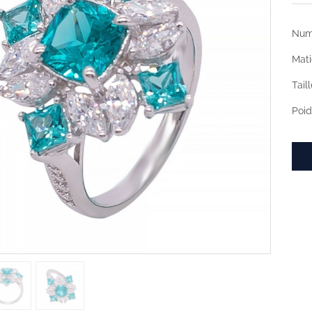
Numé
Mati
Tail
Poid