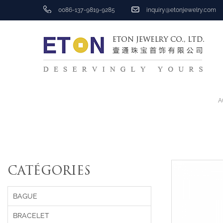
0086-137-9819-9285
inquiry@etonjewelry.com
A
CATÉGORIES
BAGUE
BRACELET