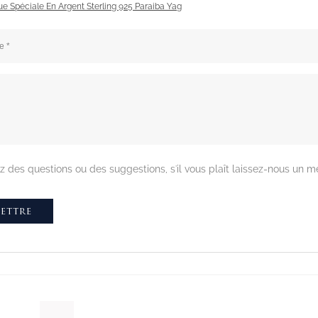
e Spéciale En Argent Sterling 925 Paraiba Yag
z des questions ou des suggestions, s'il vous plaît laissez-nous un