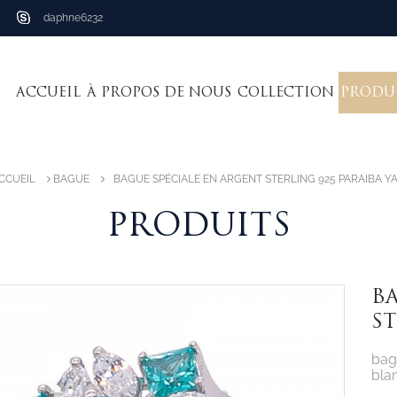
daphne6232
ACCUEIL
À PROPOS DE NOUS
COLLECTION
PRODU
CCUEIL
BAGUE
BAGUE SPÉCIALE EN ARGENT STERLING 925 PARAIBA Y
PRODUITS
BA
ST
bag
bla