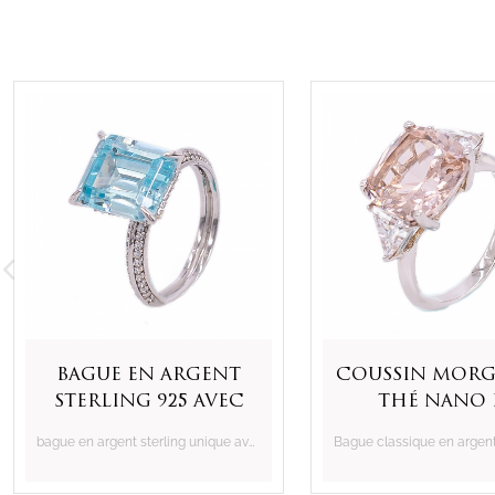
Bague en argent
coussin morg
sterling 925 avec
thé nano 
brillante émeraude
triangle bla
bague en argent sterling unique avec aqua brillant et cz blanc
taillée aqua cz
bague en ar