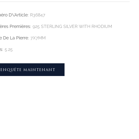
ro D\'article:
R36847
ères Premières:
925 STERLING SILVER WITH RHODIUM
le De La Pierre:
7X7MM
s:
5.25
ENQUÊTE MAINTENANT