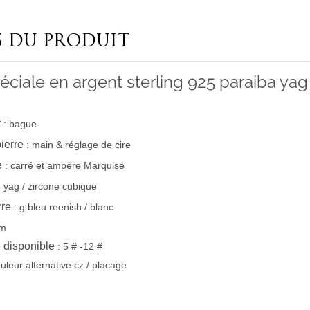
S DU PRODUIT
ciale en argent sterling 925 paraiba yag
t
:
bague
ierre
:
main & réglage de cire
e
:
carré et ampère Marquise
:
yag / zircone cubique
rre
:
g
bleu reenish /
blanc
um
e disponible
:
5 # -12 #
uleur alternative cz / placage