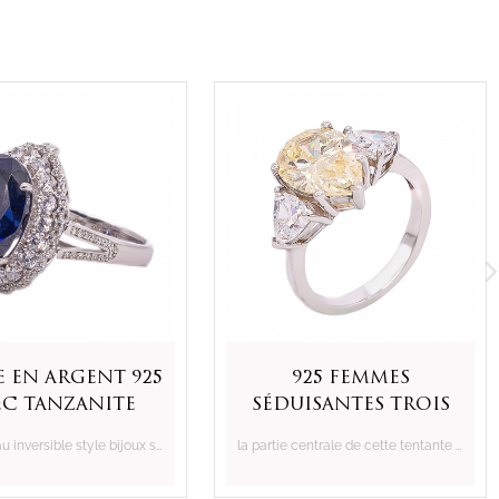
 en argent 925
925 femmes
ec tanzanite
séduisantes trois
ovale
pierres bague en
le c anneau inversible style bijoux sertie de tanzanite cz ovale 14 * 17mm
la partie centrale de cette tentante bague ensemble de bijoux avec gros diamant jaune cz
argent