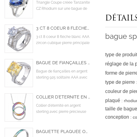
Triangle Coupe créée Tanzanite
CZ Rhodium sur une bague de
fiançailles de design sterling
DÉTAIL
3 CT 8 COEUR 8 FLÈCHE BLANC AAA ZIRCON CUBIQUE PIERRE PRINCIPALE COCKTAIL BAGUES DE FIANÇAILLES DE MARIAGE
bague spé
3 ct 8 coeur 8 flèche blanc AAA
zircon cubique pierre principale
cocktail bagues de fiançailles
type de produi
de mariage
BAGUE DE FIANÇAILLES EN ARGENT STERLING 925 SOLITAIRE AAA AVEC ZIRCON CUBIQUE JAUNE TWIST CRISS CROSS INFINITY
réglage de la p
Bague de fiançailles en argent
forme de pierr
sterling 925 solitaire AAA avec
type de pierre
zircon cubique jaune Twist
Criss Cross Infinity
couleur de pie
COLLIER D'ÉTERNITÉ EN ARGENT STERLING AVEC PIERRE PRÉCIEUSE DE SAPHIR SYNTHÉTIQUE ARC-EN-CIEL
plaqué
:
rhodi
Collier d'éternité en argent
taille de bagu
sterling avec pierre précieuse
conception
:
co
de saphir synthétique arc-en-
ciel
BAGUETTE PLAQUÉE OR BLANC EN ARGENT STERLING 925 BAGUETTE COLORÉE EN ZIRCONE CUBIQUE CZ