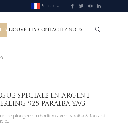
Français
ITS
NOUVELLES
CONTACTEZ NOUS
AG
GUE SPÉCIALE EN ARGENT
ERLING 925 PARAIBA YAG
ue de plongée en rhodium avec
paraiba & fantaisie
nc cz