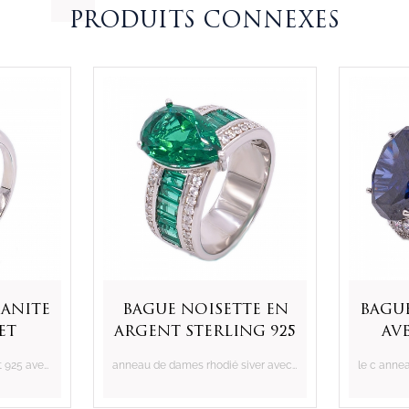
PRODUITS CONNEXES
anite
Bague noisette en
Bague
et
argent sterling 925
av
nc cz
vert poire
Bague classique en argent 925 avec thé morganite synthétique et cz blanc
anneau de dames rhodié siver avec fantaisie vert poire & bagutte nano
gent