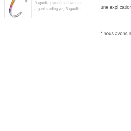
Baguette plaquée or blanc en
une explicatio
argent sterling 925 Baguette
colorée en zircone cubique CZ
* nous avons n