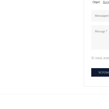
Objet :
Bagu
Si vous ave