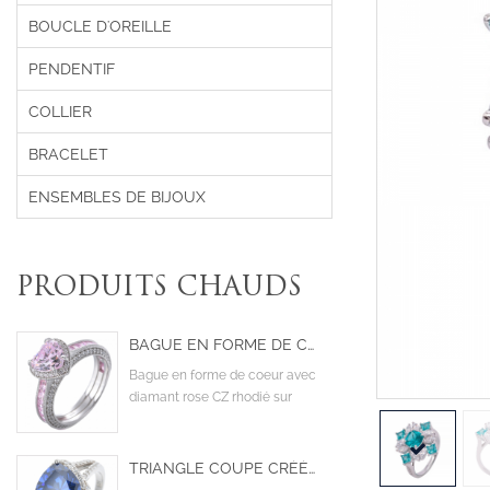
BOUCLE D'OREILLE
PENDENTIF
COLLIER
BRACELET
ENSEMBLES DE BIJOUX
PRODUITS CHAUDS
BAGUE EN FORME DE COEUR AVEC DIAMANT ROSE ET ZIRCON CUBIQUE RHODIÉ SUR ARGENT STERLING
Bague en forme de coeur avec
diamant rose CZ rhodié sur
argent sterling
TRIANGLE COUPE CRÉÉE TANZANITE CZ RHODIUM SUR UNE BAGUE DE FIANÇAILLES DE DESIGN STERLING