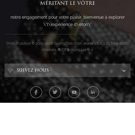
MÉRITANT LE VÔTRE
notre engagement pour votre plaisir. bienvenue à explorer
\"l\'expérience d\'eton\"
Droit d\'auteur © 2005-2026 GuangZhou Eton Jewelry Co., Ltd. Tous droits
réservés.
粤ICP备05105490号-1
SUIVEZ NOUS