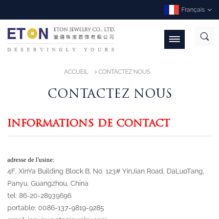
Français
ACCUEIL
CONTACTEZ NOUS
CONTACTEZ NOUS
INFORMATIONS DE CONTACT
adresse de l'usine:
4F, XinYa Building Block B, No. 123# YinJian Road, DaLuoTang,
Panyu, Guangzhou, China
tel:
86-20-28939696
portable: 0086-137-9819-9285