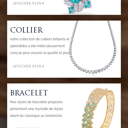
AFFICHER PLUS
votre charme féminin.
COLLIER
notre collection de colliers brillants et
splendides a été méticuleusement
conçue pour assurer la qualité et pour
évoquer un sens de grâce, de classe et
AFFICHER PLUS
de style.
BRACELET
Nos styles de bracelets proposés
présentent une myriade de styles
allant du classique au fantaisiste.
Exprimez votre style et transformez