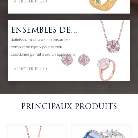
AFFICHER PLUS
l'ordinaire en extraordinaire pour faire
une déclaration de mode.
ENSEMBLES DE BIJOUX
définissez-vous avec un ensemble
complet de bijoux pour le look
coordonné parfait avec un appel de la
mode de l'élégance simple à la plus
AFFICHER PLUS
grande sophistication.
PRINCIPAUX PRODUITS