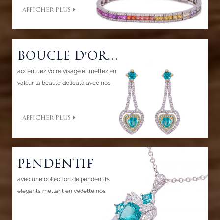
AFFICHER PLUS
valeur votre beauté et votre goût.
BOUCLE D'OREILLE
accentuez votre visage et mettez en
valeur la beauté délicate avec nos
boucles d'oreilles qui sont toujours
classiques et élégantes. ajouter de
AFFICHER PLUS
l'éclat à vos oreilles pour être orné à
chaque occasion.
PENDENTIF
avec une collection de pendentifs
élégants mettant en vedette nos
designs classiques et modernes pour
embellir le cou tout en augmentant