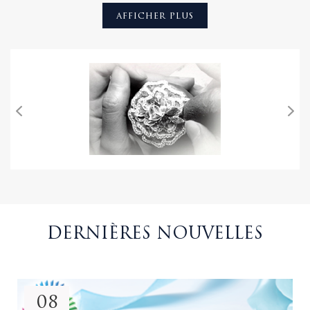
AFFICHER PLUS
innovants en argent sterling 925 avec zircons cubiques, pierres
précieuses et perles. notre constance dans la satisfaction des
exigences rigoureuses en matière de qualité, de prix et de
niveau de service inégalé a capturé une appréciation mondiale
du monde des connaisseurs exigeants. ces engagements sont
la base de notre entreprise et nous vous souhaitons la
bienvenue pour explorer et expérimenter "l'expérience d'eton".
DERNIÈRES NOUVELLES
08