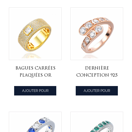
d'éternité
Bagues carrées
Dernière
plaquées or
conception 925
jaune 18 carats
Silver Rose Gold
avec pierres
Clear CZ Bague
AJOUTER POUR
AJOUTER POUR
Halo CZ en
de fiançailles
CITER
CITER
argent sterling
925