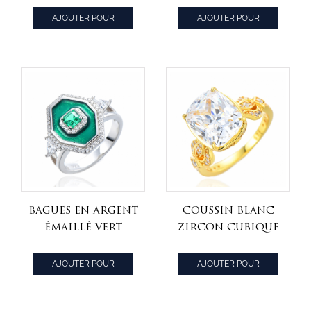
simulée verte
saphir bleu pour
AJOUTER POUR
AJOUTER POUR
émeraude ronde
accessoires de
CITER
CITER
mode
Bagues en argent
Coussin blanc
émaillé vert
zircon cubique
émeraude
18k or jaune sur
bague en argent
AJOUTER POUR
AJOUTER POUR
sterling 8ctw
CITER
CITER