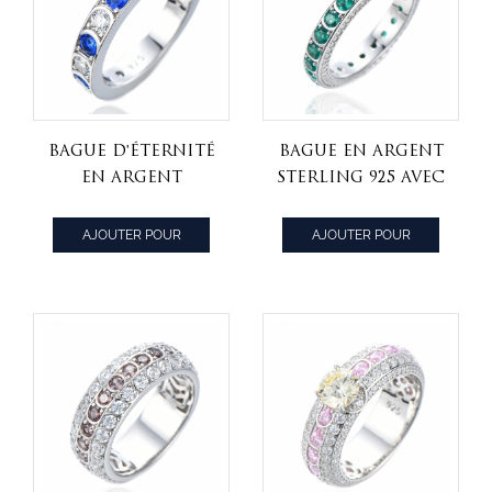
Bague d'éternité
Bague en argent
en argent
sterling 925 avec
sterling 925 avec
pierre de
pierre bleue et
naissance
AJOUTER POUR
AJOUTER POUR
saphir
émeraude de mai
CITER
CITER
empilable
éternité