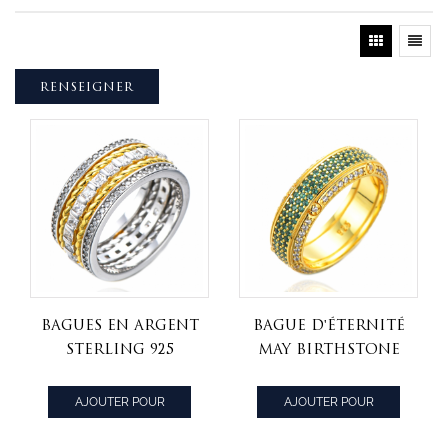
RENSEIGNER
Bagues en argent
Bague d'éternité
sterling 925
May Birthstone
carré CZ
Emerald CZ
diamant 2 tons
AJOUTER POUR
AJOUTER POUR
placage bague de
CITER
CITER
mariage bagues