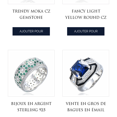
Trendy Moka CZ
Fancy Light
Gemstone
Yellow Round CZ
Eternity Silver
Bague de
Diamond
fiançailles pour
AJOUTER POUR
AJOUTER POUR
Promise Rings
femme
CITER
CITER
pour femme
Bijoux en argent
Vente en gros de
sterling 925
bagues en émail
Bague d'éternité
de zircone