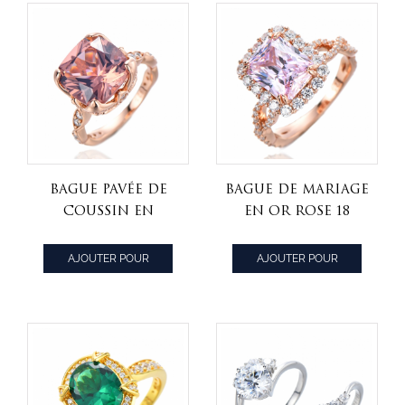
Bague pavée de
Bague de mariage
coussin en
en or rose 18
argent sterling
carats avec
avec morganite
diamant rose et
AJOUTER POUR
AJOUTER POUR
simulée et
zircon cubique
CITER
CITER
cubique blanche
blanc 4,0 carats
sur argent
sterling