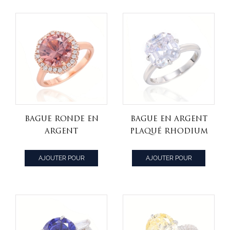
Bague ronde en
Bague en argent
argent
plaqué rhodium
morganite nano
avec zircon
et zircon
cubique blanc
AJOUTER POUR
AJOUTER POUR
cubique blanc
Asscher 925
CITER
CITER
avec placage en
or rose