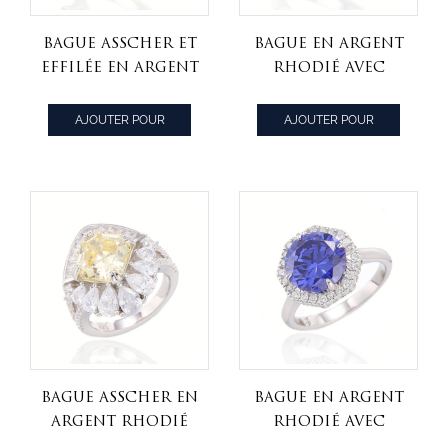
Bague Asscher et
Bague en argent
effilée en argent
rhodié avec
rhodié et
tanzanite et
zircon cubique
zircon cubique
AJOUTER POUR
AJOUTER POUR
blanc
blanc de forme
CITER
CITER
ovale
Bague Asscher en
Bague en argent
argent rhodié
rhodié avec
et zircon
tanzanite ronde