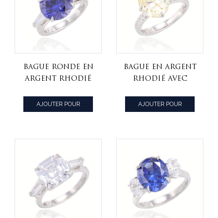
Bague ronde en
Bague en argent
argent rhodié
rhodié avec
avec tanzanite
diamant de
et zircon
forme ovale
AJOUTER POUR
AJOUTER POUR
cubique blanc
jaune et rond
CITER
CITER
effilé
blanc avec
zircon cubique