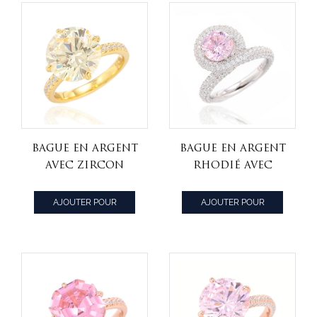
rose
Bague en argent
Bague en argent
avec zircon
rhodié avec
cubique jaune et
diamant rond
blanc en
rose et zircon
AJOUTER POUR
AJOUTER POUR
diamant Ruond
cubique blanc
CITER
CITER
925 avec placage
rond
à l'or