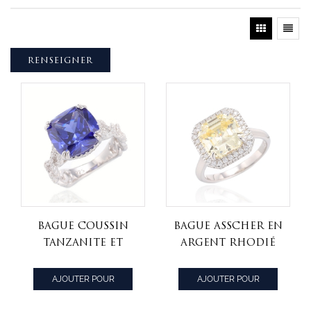
RENSEIGNER
Bague Coussin
Bague Asscher en
Tanzanite Et
argent rhodié
Zircon Cubique
et zircon
Blanc Rond
cubique blanc
AJOUTER POUR
AJOUTER POUR
Argent Rhodié
rond canari
CITER
CITER