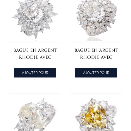
Bague en argent
Bague en argent
rhodié avec
rhodié avec
diamant coussin
diamant de
de couleur G et
forme ovale,
AJOUTER POUR
AJOUTER POUR
zircon cubique
couleur G et
CITER
CITER
blanc
Zircon cubique
blanc