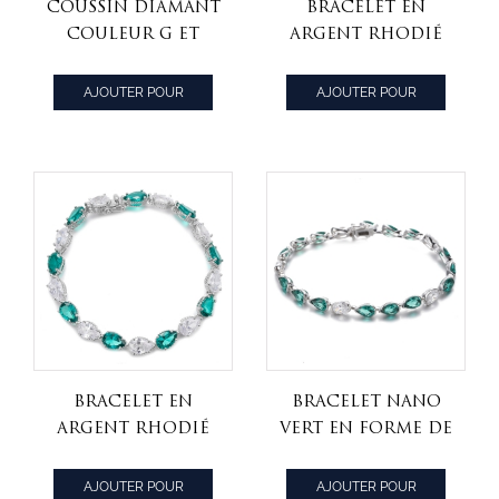
Coussin Diamant
Bracelet en
Couleur G Et
argent rhodié
Zircon Cubique
avec zircon
Blanc Bracelet
cubique de
AJOUTER POUR
AJOUTER POUR
Argent Rhodié
couleur arc-en-
CITER
CITER
ciel en forme de
poire
Bracelet en
Bracelet Nano
argent rhodié
vert en forme de
en forme de
poire et forme
poire avec nano
ovale, Zircon
AJOUTER POUR
AJOUTER POUR