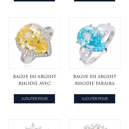
vert et zircon
cubique blanc,
CITER
CITER
cubique blanc
argent rhodié
Bague en argent
Bague en argent
rhodié avec
rhodié Paraiba
diamant en
et zircon
forme de poire
cubique blanc
AJOUTER POUR
AJOUTER POUR
et zircon
en forme de
CITER
CITER
cubique blanc
poire
rond