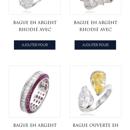
Bague en argent
Bague en argent
rhodié avec
rhodié avec
diamant en
zircon cubique
forme de poire
jaune et blanc
AJOUTER POUR
AJOUTER POUR
de couleur G et
en forme de
CITER
CITER
zircon cubique
coeur
blanc
Bague en argent
Bague ouverte en