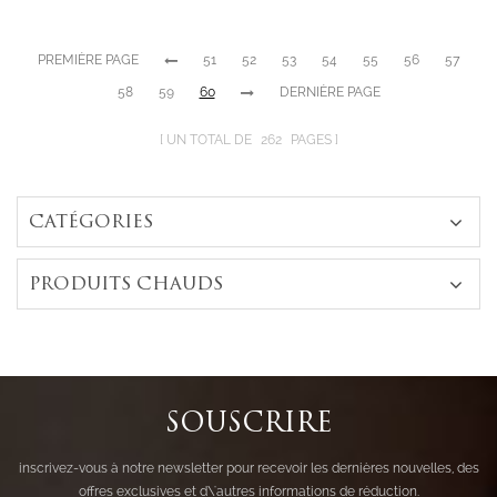
émeraude avec
placage en or
PREMIÈRE PAGE
51
52
53
54
55
56
57
rose
58
59
60
DERNIÈRE PAGE
UN TOTAL DE
262
PAGES
CATÉGORIES
PRODUITS CHAUDS
SOUSCRIRE
inscrivez-vous à notre newsletter pour recevoir les dernières nouvelles, des
offres exclusives et d\'autres informations de réduction.