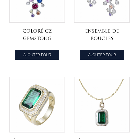
coloré cz
Ensemble de
gemstong
boucles
Ensemble de
d'oreilles arc-
pendentif arc-
en-ciel en
AJOUTER POUR
AJOUTER POUR
en-ciel en
argent sterling
CITER
CITER
argent sterling
zircon cubique
coloré