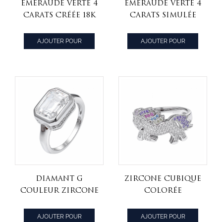
Émeraude verte 4
Émeraude verte 4
carats créée 18k
carats simulée
bague de
18k collier en or
fiançailles en or
jaune sur argent
AJOUTER POUR
AJOUTER POUR
jaune sur argent
sterling
CITER
CITER
sterling
diamant g
zircone cubique
couleur zircone
colorée
cubique taille
rhodium sur
émeraude 925
cheval en
AJOUTER POUR
AJOUTER POUR