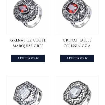
grenat CZ coupe
grenat taille
marquise créé
coussin CZ a
artisan noir sur
créé un artisan
bague en argent
noir sur une
AJOUTER POUR
AJOUTER POUR
sterling
bague en argent
CITER
CITER
sterling