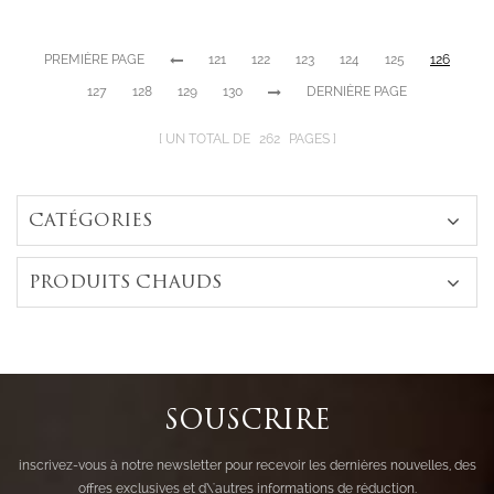
fiançailles en
argent sterling
PREMIÈRE PAGE
121
122
123
124
125
126
127
128
129
130
DERNIÈRE PAGE
UN TOTAL DE
262
PAGES
CATÉGORIES
PRODUITS CHAUDS
SOUSCRIRE
inscrivez-vous à notre newsletter pour recevoir les dernières nouvelles, des
offres exclusives et d\'autres informations de réduction.