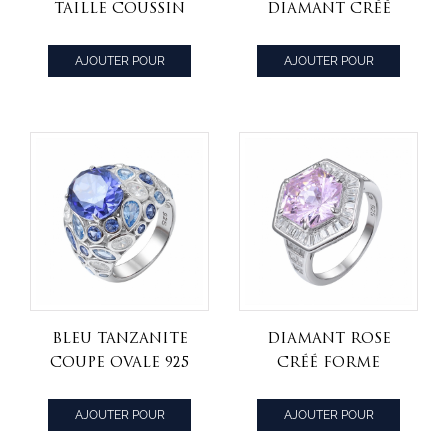
taille coussin
diamant créé
créé 925 bague de
taille ovale 925
mariage en
bague de
AJOUTER POUR
AJOUTER POUR
argent sterling
fiançailles en
CITER
CITER
argent sterling
bleu Tanzanite
diamant rose
coupe ovale 925
créé forme
bague de
hexagonale
fiançailles en
spéciale 925
AJOUTER POUR
AJOUTER POUR
argent sterling
bague de
CITER
CITER