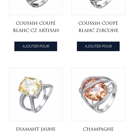
coussin coupé
Coussin coupé
blanc CZ artisan
blanc zircone
noir sur bague
cubique artisan
en argent
noir sur bague
AJOUTER POUR
AJOUTER POUR
sterling
en argent
CITER
CITER
sterling
diamant jaune
Champagne