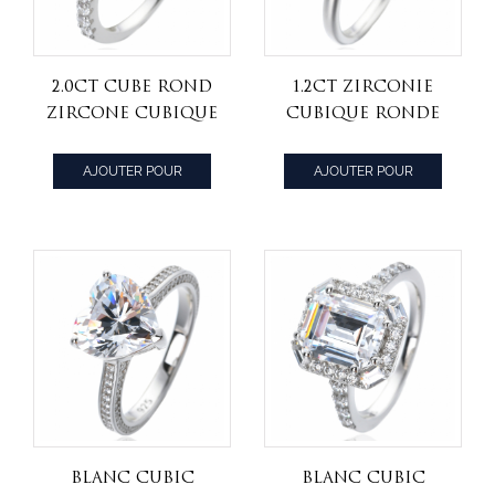
2.0ct Cube rond
1.2ct Zirconie
zircone cubique
cubique ronde
rhodium sur
rhodium sur
bijoux en argent
l'argent
AJOUTER POUR
AJOUTER POUR
sterling
sterling Simple
CITER
CITER
Engagement
bague
Blanc Cubic
Blanc Cubic