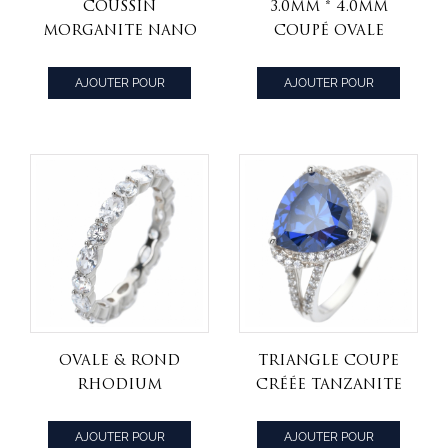
Coussin
3.0mm * 4.0mm
Morganite Nano
Coupé ovale
Plaqué Or Rose
Zircone Cubic
Sur Pendentif En
Zirconia
AJOUTER POUR
AJOUTER POUR
Argent Sterling
Rhodium sur la
CITER
CITER
sonnerie
moderne de
l'éternité
moderne en
argent sterling
Ovale & rond
Triangle Coupe
rhodium
créée Tanzanite
cubique blanc
CZ Rhodium sur
sur bijouterie en
une bague de
AJOUTER POUR
AJOUTER POUR