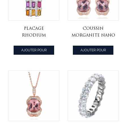
Placage
Coussin
rhodium
Morganite Nano
multicolore
Plaqué Or Rose
brillant 925 sur
Sur Boucle
AJOUTER POUR
AJOUTER POUR
pendentif en
D'oreille En
CITER
CITER
argent sterling
Argent Sterling