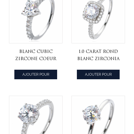
Blanc Cubic
1.0 Carat rond
Zircone Coeur
blanc zirconia
Coupe Rhodium
cubique
sur des anneaux
rhodium sur des
AJOUTER POUR
AJOUTER POUR
de mariage en
motifs de bague
CITER
CITER
argent sterling
en argent
pour femmes
sterling argent