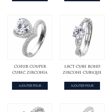
argent sterling
fiançailles de
CITER
CITER
eternity anneau
design sterling
Coeur Couper
1.0ct Cube rond
Cubic Zirconia
zircone cubique
Rhodium sur
rhodium sur
Sterling Silver
bijoux en argent
AJOUTER POUR
AJOUTER POUR
Tacori bagues de
sterling
CITER
CITER
fiançailles