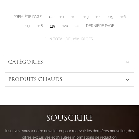
sterling en
antiques
zircone
anneaux de
PREMIÈRE PAGE
111
112
113
114
115
116
fiançailles
117
118
119
120
DERNIÈRE PAGE
UN TOTAL DE
262
PAGES
CATÉGORIES
PRODUITS CHAUDS
SOUSCRIRE
inscrivez-vous à notre newsletter pour recevoir les dernières nouvelles, des
offres exclusives et d\'autres informations de réduction.