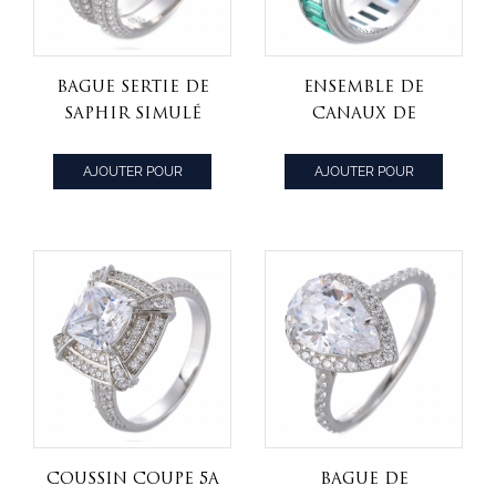
bague sertie de
ensemble de
saphir simulé
canaux de
bleu rond en
pierres
argent sterling
précieuses saphir
AJOUTER POUR
AJOUTER POUR
925
simulé multi-
CITER
CITER
couleurs
baguette CZ
bague d'éternité
anniversaire
alliance
coussin coupe 5A
bague de