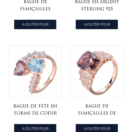
Bague de
Bague en argent
fiançailles
sterling 925
accentuée de
princesse et
morganite et de
bague de
AJOUTER POUR
AJOUTER POUR
diamants avec
fiançailles de
CITER
CITER
halo rond de
mariage en
10,0 mm
zircone cubique
Bague de fête en
Bague de
forme de coeur
fiançailles de
en forme de
mariage coussin
coeur en or rose
ovale en
AJOUTER POUR
AJOUTER POUR