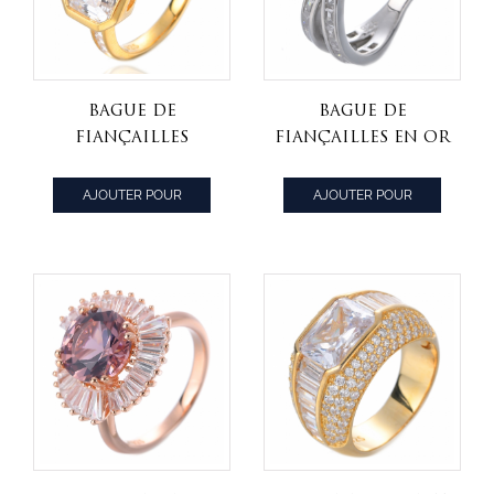
Bague de
Bague de
fiançailles
fiançailles en or
anniversaire à 2
blanc 8 * 10 mm
pierres avec
taille émeraude
AJOUTER POUR
AJOUTER POUR
zircon cubique
bleu tanzanite
CITER
CITER
taille Asscher en
décembre pierres
argent sterling
précieuses
diamant