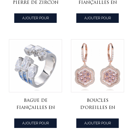
pierre de zircon
fiançailles en
925 bague de
forme de poire
fiançailles en
avec zircone
AJOUTER POUR
AJOUTER POUR
argent sterling
cubique plaquée
CITER
CITER
or blanc
bague de
boucles
fiançailles en
d'oreilles en
forme de poire
argent sterling
avec zircone
rose morganite
AJOUTER POUR
AJOUTER POUR
cubique plaquée
simulée
CITER
CITER