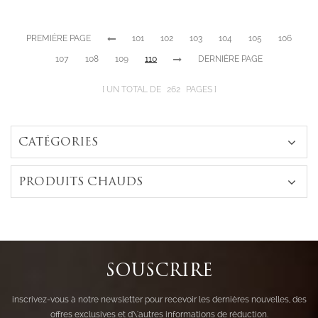
or blanc
PREMIÈRE PAGE
101
102
103
104
105
106
107
108
109
110
DERNIÈRE PAGE
UN TOTAL DE
262
PAGES
CATÉGORIES
PRODUITS CHAUDS
SOUSCRIRE
inscrivez-vous à notre newsletter pour recevoir les dernières nouvelles, des
offres exclusives et d\'autres informations de réduction.